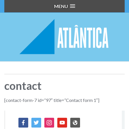
MENU
contact
[contact-form-7 id=”97″ title=”Contact form 1″]
facebook
twitter
instagram
youtube
admin-
site