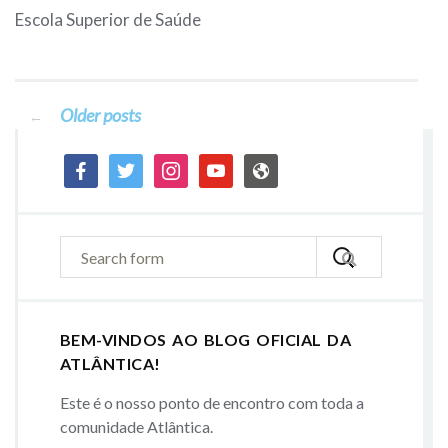
Escola Superior de Saúde
Older posts
Posts
←
facebook
twitter
instagram
youtube
admin-
navigation
site
BEM-VINDOS AO BLOG OFICIAL DA
ATLÂNTICA!
Este é o nosso ponto de encontro com toda a
comunidade Atlântica.