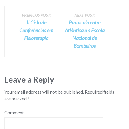
Post
PREVIOUS POST:
NEXT POST:
II Ciclo de
Protocolo entre
navigation
Conferências em
Atlântica e a Escola
Fisioterapia
Nacional de
Bombeiros
Leave a Reply
Your email address will not be published.
Required fields
are marked
*
Comment