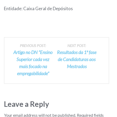
Entidade: Caixa Geral de Depósitos
Post
PREVIOUS POST:
NEXT POST:
Artigo no DN “Ensino
Resultados da 1ª fase
navigation
Superior cada vez
de Candidaturas aos
mais focado na
Mestrados
empregabilidade”
Leave a Reply
Your email address will not be published.
Required fields