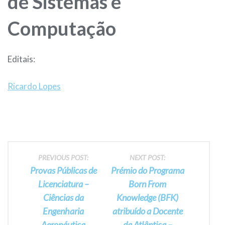
de Sistemas e
Computação
Editais:
Ricardo Lopes
Post
PREVIOUS POST:
NEXT POST:
Provas Públicas de
Prémio do Programa
navigation
Licenciatura –
Born From
Ciências da
Knowledge (BFK)
Engenharia
atribuído a Docente
Aeronáutica
da Atlântica –