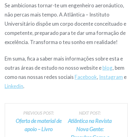
Se ambicionas tornar-te um engenheiro aeronáutico,
não percas mais tempo. A Atlântica – Instituto
Universitário dispõe um corpo docente conceituado e
competente, preparado para te dar uma formação de
excelência. Transforma o teu sonho em realidade!
Em suma, fica a saber mais informações sobre esta e
outras áreas de estudo no nosso website e
blog
, bem
como nas nossas redes sociais
Facebook
,
Instagram
e
Linkedin
.
Post
PREVIOUS POST:
NEXT POST:
Oferta de material de
Atlântica na Revista
navigation
apoio – Livro
Nova Gente: