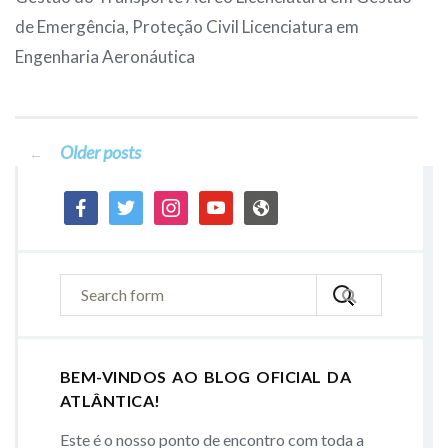
de Emergência, Proteção Civil Licenciatura em
Engenharia Aeronáutica
Older posts
Posts
←
facebook
twitter
instagram
youtube
admin-
navigation
site
BEM-VINDOS AO BLOG OFICIAL DA
ATLÂNTICA!
Este é o nosso ponto de encontro com toda a