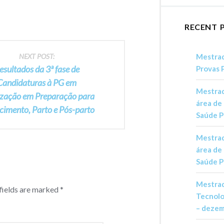
RECENT 
Mestrad
NEXT POST:
esultados da 3ª fase de
Provas 
Candidaturas à PG em
Mestrad
ização em Preparação para
área de
cimento, Parto e Pós-parto
Saúde P
Mestrad
área de
Saúde P
Mestrad
fields are marked
*
Tecnolo
– deze