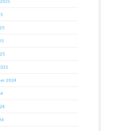
 2025
25
025
25
025
2025
er 2024
24
024
24