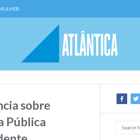
 MULHER
facebook
twit
cia sobre
a Pública
dente