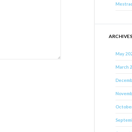
Mestrad
ARCHIVE
May 20
March 
Decemb
Novemb
Octobe
Septem