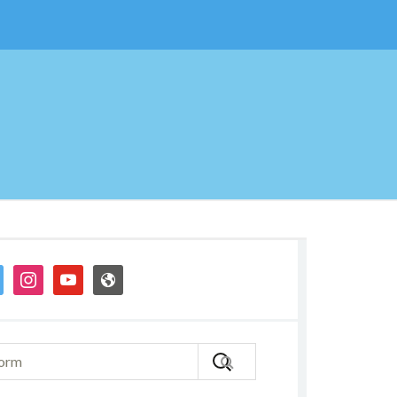
ter
instagram
youtube
admin-
site