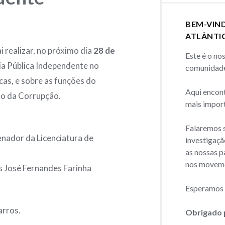
BEM-VIN
ATLÂNTI
i realizar, no próximo dia
28 de
Este é o no
ia Pública Independente no
comunidade
cas, e sobre as funções do
Aqui encon
ão da Corrupção.
mais import
Falaremos s
nador da Licenciatura de
investigaçã
as nossas p
nos movem
s José Fernandes Farinha
Esperamos q
arros.
Obrigado 