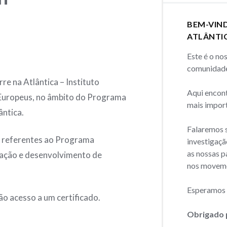
BEM-VIN
ATLÂNTI
Este é o no
comunidade
re na Atlântica – Instituto
Aqui encon
 Europeus, no âmbito do Programa
mais import
ântica.
Falaremos s
s referentes ao Programa
investigaçã
as nossas p
gação e desenvolvimento de
nos movem
Esperamos q
o acesso a um certificado.
Obrigado 