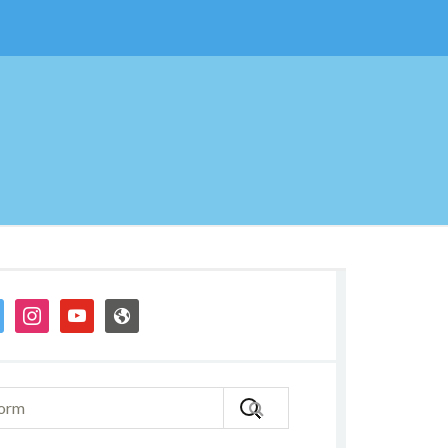
ter
instagram
youtube
admin-
site