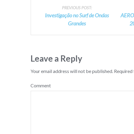
Post
PREVIOUS POST:
Investigação no Surf de Ondas
AERO 
navigation
Grandes
2
Leave a Reply
Your email address will not be published.
Required 
Comment