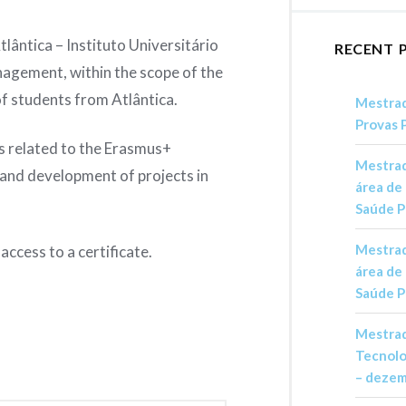
lântica – Instituto Universitário
RECENT 
agement, within the scope of the
f students from Atlântica.
Mestrad
Provas 
es related to the Erasmus+
Mestrad
and development of projects in
área de
Saúde P
Mestrad
 access to a certificate.
área de
Saúde P
Mestrad
Tecnolo
– deze