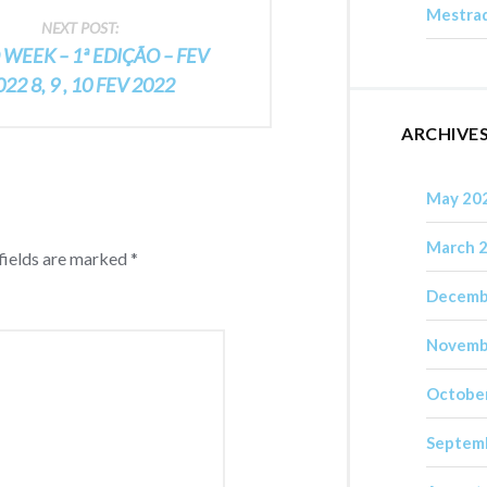
Mestrad
NEXT POST:
WEEK – 1ª EDIÇÃO – FEV
022 8, 9 , 10 FEV 2022
ARCHIVE
May 20
March 
fields are marked
*
Decemb
Novemb
Octobe
Septem