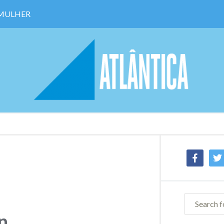
 MULHER
facebook
twit
n