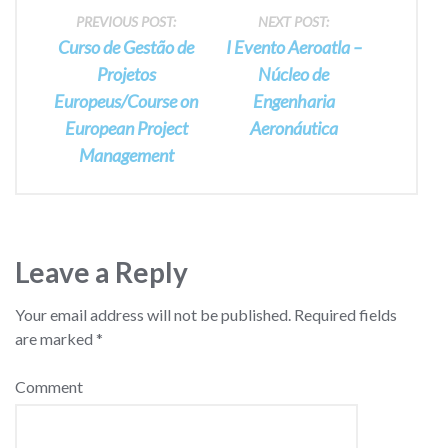
Post
PREVIOUS POST:
NEXT POST:
Curso de Gestão de
I Evento Aeroatla –
navigation
Projetos
Núcleo de
Europeus/Course on
Engenharia
European Project
Aeronáutica
Management
Leave a Reply
Your email address will not be published.
Required fields
are marked
*
Comment