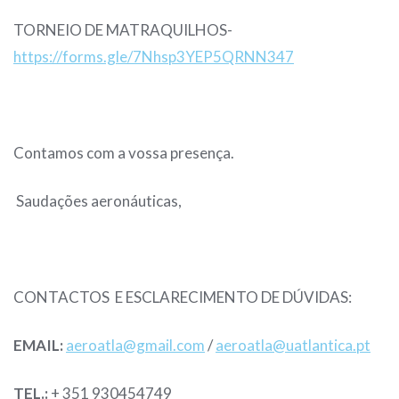
TORNEIO DE MATRAQUILHOS-
https://forms.gle/7Nhsp3YEP5QRNN347
Contamos com a vossa presença.
Saudações aeronáuticas,
CONTACTOS E ESCLARECIMENTO DE DÚVIDAS:
EMAIL:
aeroatla@gmail.com
/
aeroatla@uatlantica.pt
TEL.:
+ 351 930454749