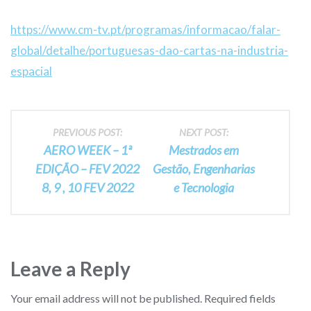
https://www.cm-tv.pt/programas/informacao/falar-
global/detalhe/portuguesas-dao-cartas-na-industria-
espacial
Post
PREVIOUS POST:
NEXT POST:
AERO WEEK – 1ª
Mestrados em
navigation
EDIÇÃO – FEV 2022
Gestão, Engenharias
8, 9 , 10 FEV 2022
e Tecnologia
Leave a Reply
Your email address will not be published.
Required fields