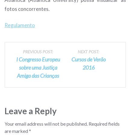
fotos concorrentes.
Regulamento
Post
PREVIOUS POST:
NEXT POST:
I Congresso Europeu
Cursos de Verão
navigation
sobre uma Justiça
2016
Amiga das Crianças
Leave a Reply
Your email address will not be published.
Required fields
are marked
*