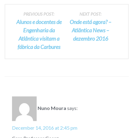
Post
PREVIOUS POST:
NEXT POST:
Alunos e docentes de
Onde está agora? –
navigation
Engenharia da
Atlântica News –
Atlântica visitam a
dezembro 2016
fábrica da Carbures
Nuno Moura
says:
December 14, 2016 at 2:45 pm